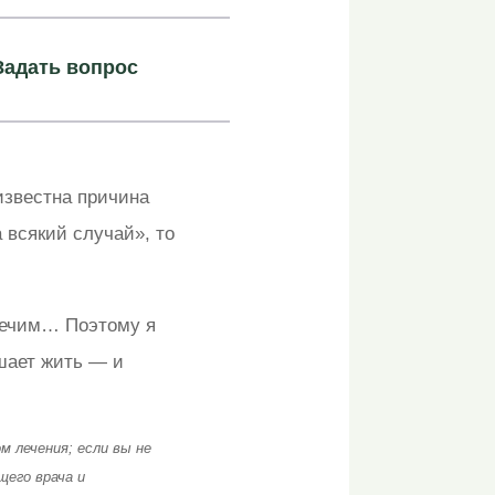
Задать вопрос
известна причина
 всякий случай», то
алечим… Поэтому я
ешает жить — и
 лечения; если вы не
щего врача и