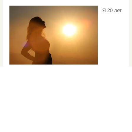
Я 20 лет
занимаюсь витаминами и пищевыми
добавками, и абсолютно уверена в том,
что
люди, которые стараются правильно
питаться и получают качественные витамины и
минералы, в среднем более здоровые, быстрее
приходят в себя после болезни, да и лекарства
на них действуют лучше. Их организм в